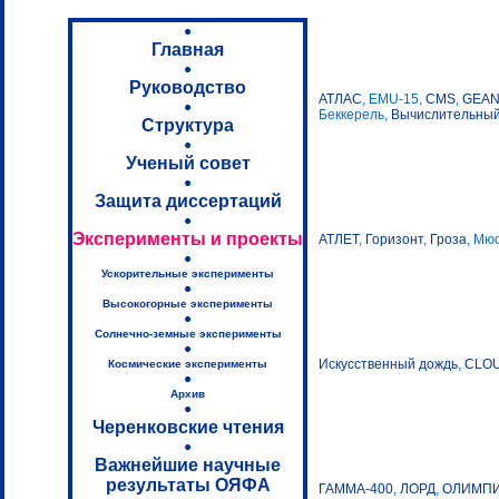
Главная
Руководство
АТЛАС
, EMU-15,
CMS
,
GEAN
Беккерель,
Вычислительный
Структура
Ученый совет
Защита диссертаций
Эксперименты и проекты
АТЛЕТ
,
Горизонт
,
Гроза
, Мю
Ускорительные эксперименты
Высокогорные эксперименты
Солнечно-земные эксперименты
Искусственный дождь
,
CLO
Космические эксперименты
Архив
Черенковские чтения
Важнейшие научные
результаты ОЯФА
ГАММА-400
,
ЛОРД
,
ОЛИМП